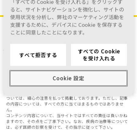
「すべての Cookie を受け入れる」をクリックす
ると、サイトナビゲーションを強化し、サイトの
使用状況を分析し、弊社のマーケティング活動を
監修：東邦大学 名誉教授 石井延久先生
メニュー
支援するために、デバイスに Cookie を保存する
お探しのページが見つかりません
ことに同意したことになります。
- Page Not Found.
お探しのページは、削除されたか、名前が変更された可
能性があります。
すべての Cookie
すべて拒否する
アドレスバーに直接アドレスを入力された場合は、アド
を受け入れる
レスが正しく入力されているかもう一度ご確認下さい。
Cookie 設定
本サイトにおける病気の診断や治療方法、その他医学的な内容に
ついては、細心の注意を払って掲載しております。ただし、記事
の内容については、すべての方に当てはまるものではありませ
ん。
コンテンツ内容について、当サイトではすべての責任は負いかね
ますので、その点をご了承下さい。なお、疾病の治療等について
は、必ず医師の診察を受けて、その指示に従って下さい。